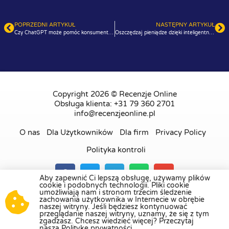
POPRZEDNI ARTYKUŁ
NASTĘPNY ARTYKUŁ
Czy ChatGPT może pomóc konsumentom w podejmowaniu lepszych decyzji?
Oszczędzaj pieniądze dzięki inteligentnym zakupom sezonowym
Copyright 2026 © Recenzje Online
Obsługa klienta: +31 79 360 2701
info@recenzjeonline.pl
O nas
Dla Użytkowników
Dla firm
Privacy Policy
Polityka kontroli
Aby zapewnić Ci lepszą obsługę, używamy plików
cookie i podobnych technologii. Pliki cookie
umożliwiają nam i stronom trzecim śledzenie
Odwiedź naszą platformę recenzji w
Holandii
,
zachowania użytkownika w Internecie w obrębie
naszej witryny. Jeśli będziesz kontynuować
Wielkiej Brytanii
,
Francji
,
Niemczech
,
Belgii
,
przeglądanie naszej witryny, uznamy, że się z tym
Hiszpanii
,
Włoszech
,
Portugalii
,
Danii
,
Finlandii
i
zgadzasz. Chcesz wiedzieć więcej? Przeczytaj
naszą Politykę prywatności.