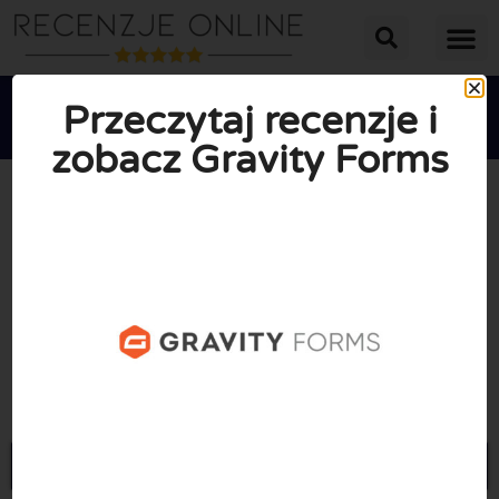
Przeczytaj recenzje i
zobacz Gravity Forms





ŚREDNIA OCENA: 10/10
(1 Recenzje)
Przejdź do Gravityforms.com