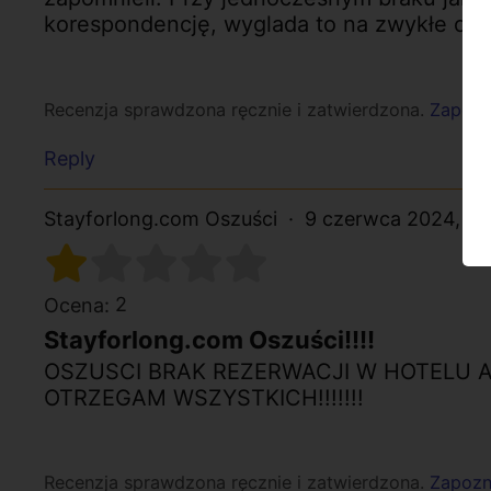
korespondencję, wyglada to na zwykłe os
Recenzja sprawdzona ręcznie i zatwierdzona.
Zapozna
Reply
Stayforlong.com Oszuści
9 czerwca 2024, 21
2
Ocena:
Stayforlong.com Oszuści!!!!
OSZUSCI BRAK REZERWACJI W HOTELU A
OTRZEGAM WSZYSTKICH!!!!!!!
Recenzja sprawdzona ręcznie i zatwierdzona.
Zapozna