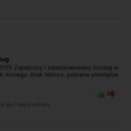
ług
!!!!!!! Zapłacony i zarezerwowany nocleg w
ak noclegu ,brak faktury, pobrane pieniądze
1
0
j się z naszą polityką