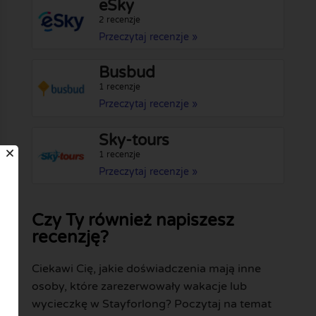
eSky
2 recenzje
Przeczytaj recenzje »
Busbud
1 recenzje
Przeczytaj recenzje »
Sky-tours
1 recenzje
Przeczytaj recenzje »
Czy Ty również napiszesz
recenzję?
Ciekawi Cię, jakie doświadczenia mają inne
osoby, które zarezerwowały wakacje lub
wycieczkę w Stayforlong? Poczytaj na temat