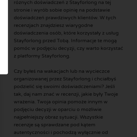
róznych doświadczeń z Stayforlong na tej
stronie i wyrób sobie opinię na podstawie
doświadczeń prawdziwych klientów. W tych
recenzjach znajdziesz wiarygodne
doświadczenia osób, które korzystały z usług
Stayforlong przed Tobą. Informacje te mogą
pomóc w podjęciu decyzji, czy warto korzystać
z platformy Stayforlong.
Czy byłeś na wakacjach lub na wycieczce
organizowanej przez Stayforlong i chciałbyś
podzielić się swoimi doświadczeniami? Jeśli
tak, daj nam znać w recenzji, jakie były Twoje
wrażenia. Twoja opinia pomoże innym w
podjęciu decyzji w oparciu o możliwie
najpełniejszy obraz sytuacji. Wszystkie
recenzje są sprawdzane pod kątem
autentyczności i pochodzą wyłącznie od