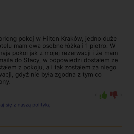
rlong pokoj w Hilton Kraków, jedno duże
hotelu mam dwa osobne łóżka i 1 pietro. W
maja pokoi jak z mojej rezerwacji i że mam
maila do Stacy, w odpowiedzi dostałem że
stałem z pokoju, a i tak zostałem za niego
cji, gdyż nie była zgodna z tym co
ony.
0
0
j się z naszą polityką