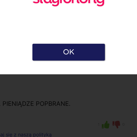
zustwo!
2
0
j się z naszą polityką
OK
:24
 PIENIĄDZE POPBRANE.
1
0
j się z naszą polityką