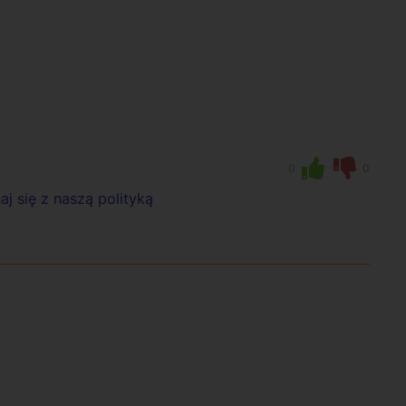
0
0
j się z naszą polityką