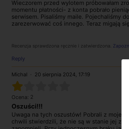
Wieczorem przed wylotem próbowałam zrob
momentu płatności- z konta pobrało pieniąd
serwisem. Pisaliśmy maile. Pojechaliśmy do
zarezerwować coś innego. Teraz migają się
Recenzja sprawdzona ręcznie i zatwierdzona.
Zapozna
Reply
Michal
20 sierpnia 2024, 17:19
2
Ocena:
Oszuści!!!
Uwaga na tych oszustów! Pobrali z mojej 
chwili stwierdzili, że nie są w stanie jej z
zapomnieli. Przy jednoczesnym braku jaki