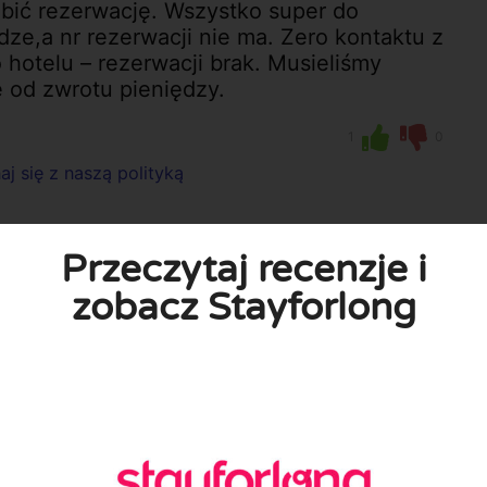
ić rezerwację. Wszystko super do
ze,a nr rezerwacji nie ma. Zero kontaktu z
 hotelu – rezerwacji brak. Musieliśmy
 od zwrotu pieniędzy.
1
0
j się z naszą polityką
Przeczytaj recenzje i
zobacz Stayforlong
karty połowę środków za rezerwację a po
realizować. O zwrocie środków jak na razie
ejkolwiek odpowiedzi na moją