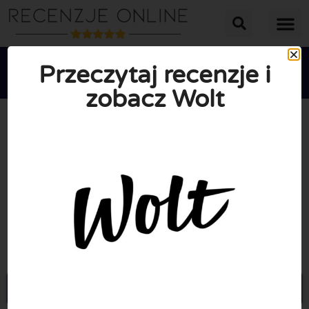
Przeczytaj recenzje i
zobacz Wolt





ŚREDNIA OCENA: 2.6/10
(14 Recenzje)
Przejdź do Wolt.com