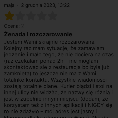
maja
2 grudnia 2023, 13:22
2
Ocena:
Żenada i rozczarowanie
Jestem Wami skrajnie rozczarowana.
Kolejny raz mam sytuacje, że zamawiam
jedzenie i mało tego, że nie dociera na czas
(raz czekalam ponad 2h – nie moglam
skontaktowac sie z restauracja bo była już
zamknieta) to jeszcze nie ma z Wami
totalnke kontaktu. Wszystkie wiadomosci
zostają totalnie olane. Kurier błądzi i stoi na
innej ulicy nie widzàc, że nazwy się różnią i
jest w zupełnie innym miejscu (dodam, że
korzystam też z innych aplikacji i NIGDY się
ro nie zdażyło – mój adres jest jasny i
klarowny dla każdego poza Wami). Nie da