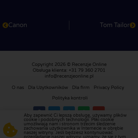
Canon
Tom Tailor
Copyright 2026 © Recenzje Online
Obsługa klienta: +31 79 360 2701
info@recenzjeonline.pl
O nas
Dla Użytkowników
Dla firm
Privacy Policy
Polityka kontroli
Aby zapewnić Ci lepszą obsługę, używamy plików
cookie i podobnych technologii. Pliki cookie
umożliwiają nam i stronom trzecim śledzenie
Odwiedź naszą platformę recenzji w
Holandii
,
zachowania użytkownika w Internecie w obrębie
naszej witryny. Jeśli będziesz kontynuować
Wielkiej Brytanii
,
Francji
,
Niemczech
,
Belgii
,
przeglądanie naszej witryny, uznamy, że się z tym