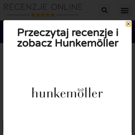
Przeczytaj recenzje i
zobacz Hunkemöller





ŚREDNIA OCENA: 10/10
(0 Recenzje)
Przejdź do Hunkemoller.pl