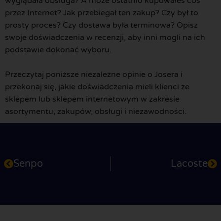
wyglądała obsługa? A może ostatnio kupowałeś coś
przez Internet? Jak przebiegał ten zakup? Czy był to
prosty proces? Czy dostawa była terminowa? Opisz
swoje doświadczenia w recenzji, aby inni mogli na ich
podstawie dokonać wyboru.
Przeczytaj poniższe niezależne opinie o Josera i
przekonaj się, jakie doświadczenia mieli klienci ze
sklepem lub sklepem internetowym w zakresie
asortymentu, zakupów, obsługi i niezawodności.
Senpo
Lacoste