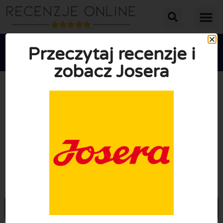
Przeczytaj recenzje i
zobacz Josera





ŚREDNIA OCENA: 10/10
(0 Recenzje)
Przejdź do Josera.pl