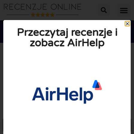
Przeczytaj recenzje i
zobacz AirHelp





ŚREDNIA OCENA: 10/10
(0 Recenzje)
Przejdź do Airhelp.com