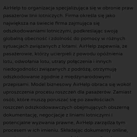
AirHelp to organizacja specjalizująca się w obronie praw
pasażerów linii lotniczych. Firma określa się jako
największa na świecie firma zajmująca się
odszkodowaniami lotniczymi, podkreślając swoją
globalną obecność i zdolność do pomocy w różnych
sytuacjach związanych z lotami. AirHelp zapewnia, że
pasażerowie, którzy ucierpieli z powodu opóźnienia
lotu, odwołania lotu, utraty połączenia i innych
niedogodności związanych z podróżą, otrzymują
odszkodowanie zgodnie z międzynarodowymi
przepisami. Model biznesowy AirHelp obraca się wokół
uproszczenia procesu roszczeń dla pasażerów. Zamiast
osób, które muszą poruszać się po zawiłościach
roszczeń odszkodowawczych obejmujących obszerną
dokumentację, negocjacje z liniami lotniczymi i
potencjalne wyzwania prawne, AirHelp zarządza tym
procesem w ich imieniu. Składając dokumenty online,