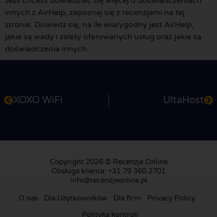
Jeśli chcesz dowiedzieć się więcej o doświadczeniach
innych z AirHelp, zapoznaj się z recenzjami na tej
stronie. Dowiedz się, na ile wiarygodny jest AirHelp,
jakie są wady i zalety oferowanych usług oraz jakie są
doświadczenia innych.
XOXO WiFi
UltaHost
Copyright 2026 © Recenzje Online
Obsługa klienta: +31 79 360 2701
info@recenzjeonline.pl
O nas
Dla Użytkowników
Dla firm
Privacy Policy
Polityka kontroli