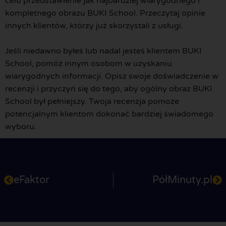
celu przedstawienie jak najbardziej wiarygodnego i
kompletnego obrazu BUKI School. Przeczytaj opinie
innych klientów, którzy już skorzystali z usługi.
Jeśli niedawno byłeś lub nadal jesteś klientem BUKI
School, pomóż innym osobom w uzyskaniu
wiarygodnych informacji. Opisz swoje doświadczenie w
recenzji i przyczyń się do tego, aby ogólny obraz BUKI
School był pełniejszy. Twoja recenzja pomoże
potencjalnym klientom dokonać bardziej świadomego
wyboru.
eFaktor
PółMinuty.pl