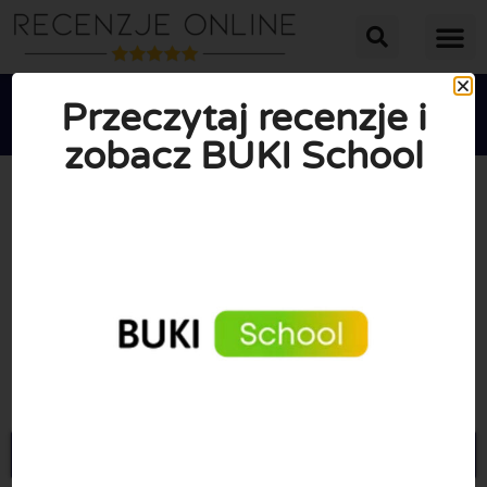
Przeczytaj recenzje i
zobacz BUKI School





ŚREDNIA OCENA: 10/10
(0 Recenzje)
Przejdź do Bukischool.com.pl