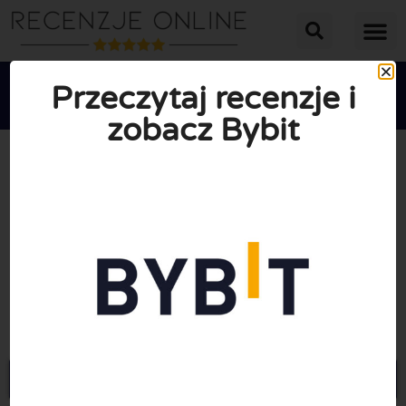
Przeczytaj recenzje i
zobacz Bybit





ŚREDNIA OCENA: 10/10
(0 Recenzje)
Przejdź do Bybit.com