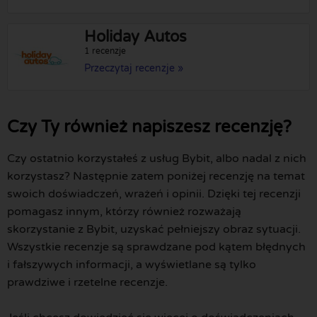
Holiday Autos
1 recenzje
Przeczytaj recenzje »
Czy Ty również napiszesz recenzję?
Czy ostatnio korzystałeś z usług Bybit, albo nadal z nich
korzystasz? Następnie zatem poniżej recenzję na temat
swoich doświadczeń, wrażeń i opinii. Dzięki tej recenzji
pomagasz innym, którzy również rozważają
skorzystanie z Bybit, uzyskać pełniejszy obraz sytuacji.
Wszystkie recenzje są sprawdzane pod kątem błędnych
i fałszywych informacji, a wyświetlane są tylko
prawdziwe i rzetelne recenzje.