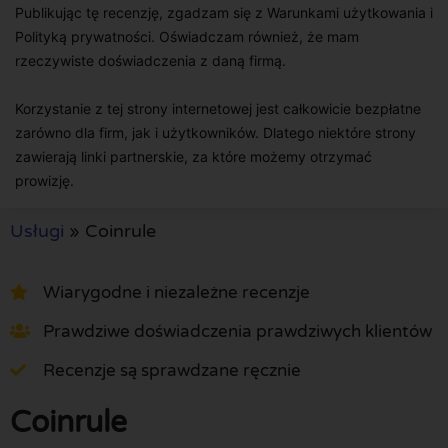
Publikując tę recenzję, zgadzam się z Warunkami użytkowania i
Polityką prywatności. Oświadczam również, że mam
rzeczywiste doświadczenia z daną firmą.
Korzystanie z tej strony internetowej jest całkowicie bezpłatne
zarówno dla firm, jak i użytkowników. Dlatego niektóre strony
zawierają linki partnerskie, za które możemy otrzymać
prowizję.
Usługi
»
Coinrule
Wiarygodne i niezależne recenzje
Prawdziwe doświadczenia prawdziwych klientów
Recenzje są sprawdzane ręcznie
Coinrule