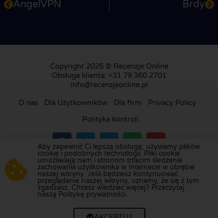
AngelVPN
Brdy
Copyright 2026 © Recenzje Online
Obsługa klienta: +31 79 360 2701
info@recenzjeonline.pl
O nas
Dla Użytkowników
Dla firm
Privacy Policy
Polityka kontroli
Aby zapewnić Ci lepszą obsługę, używamy plików
cookie i podobnych technologii. Pliki cookie
umożliwiają nam i stronom trzecim śledzenie
Odwiedź naszą platformę recenzji w
Holandii
,
zachowania użytkownika w Internecie w obrębie
naszej witryny. Jeśli będziesz kontynuować
Wielkiej Brytanii
,
Francji
,
Niemczech
,
Belgii
,
przeglądanie naszej witryny, uznamy, że się z tym
Hiszpanii
,
Włoszech
,
Portugalii
,
Danii
,
Finlandii
i
zgadzasz. Chcesz wiedzieć więcej? Przeczytaj
naszą Politykę prywatności.
Szwecji
.
AKCEPTUJ