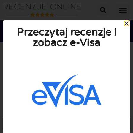
Przeczytaj recenzje i
zobacz e-Visa





ŚREDNIA OCENA: 10/10
(0 Recenzje)
Przejdź do E-visa.ai