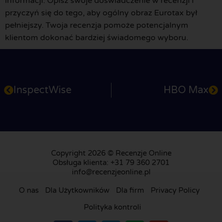
informacji. Opisz swoje doświadczenie w recenzji i
przyczyń się do tego, aby ogólny obraz Eurotax był
pełniejszy. Twoja recenzja pomoże potencjalnym
klientom dokonać bardziej świadomego wyboru.
InspectWise
HBO Max
Copyright 2026 © Recenzje Online
Obsługa klienta: +31 79 360 2701
info@recenzjeonline.pl
O nas
Dla Użytkowników
Dla firm
Privacy Policy
Polityka kontroli