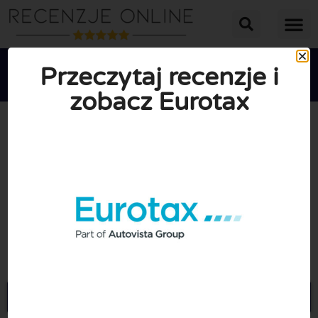
Przeczytaj recenzje i
zobacz Eurotax





ŚREDNIA OCENA: 10/10
(0 Recenzje)
Przejdź do Eurotax.pl