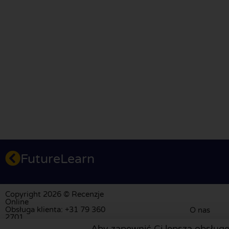
FutureLearn
Copyright 2026 © Recenzje
Online
Obsługa klienta: +31 79 360
O nas
2701
info@recenzjeonline.pl
Aby zapewnić Ci lepszą obsługę