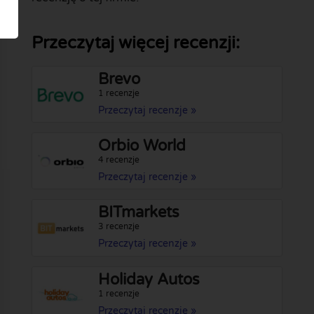
Przeczytaj więcej recenzji:
Brevo
1 recenzje
Przeczytaj recenzje »
Orbio World
4 recenzje
Przeczytaj recenzje »
BITmarkets
3 recenzje
Przeczytaj recenzje »
Holiday Autos
1 recenzje
Przeczytaj recenzje »