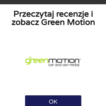
Przeczytaj recenzje i
zobacz Green Motion
a i Polityką prywatności. Oświadczam również, że mam
e zarówno dla firm, jak i użytkowników. Dlatego niektóre strony
ę.
OK