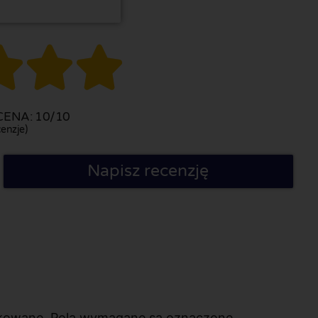



ENA: 10/10
enzje)
Napisz recenzję
likowane. Pola wymagane są oznaczone