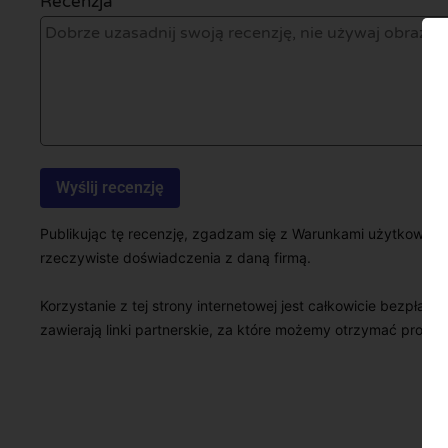
Recenzja *
Publikując tę recenzję, zgadzam się z Warunkami użytkowani
rzeczywiste doświadczenia z daną firmą.
Korzystanie z tej strony internetowej jest całkowicie bezpłatn
zawierają linki partnerskie, za które możemy otrzymać prowizj