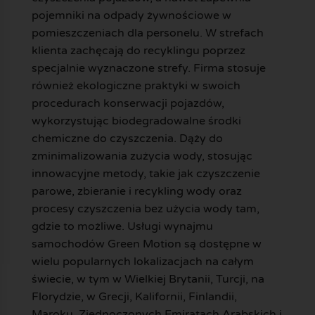
pojemniki na odpady żywnościowe w
pomieszczeniach dla personelu. W strefach
klienta zachęcają do recyklingu poprzez
specjalnie wyznaczone strefy. Firma stosuje
również ekologiczne praktyki w swoich
procedurach konserwacji pojazdów,
wykorzystując biodegradowalne środki
chemiczne do czyszczenia. Dąży do
zminimalizowania zużycia wody, stosując
innowacyjne metody, takie jak czyszczenie
parowe, zbieranie i recykling wody oraz
procesy czyszczenia bez użycia wody tam,
gdzie to możliwe. Usługi wynajmu
samochodów Green Motion są dostępne w
wielu popularnych lokalizacjach na całym
świecie, w tym w Wielkiej Brytanii, Turcji, na
Florydzie, w Grecji, Kalifornii, Finlandii,
Maroku, Zjednoczonych Emiratach Arabskich i