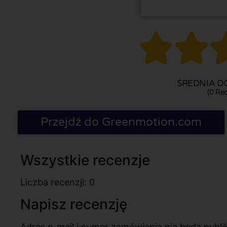


ŚREDNIA OC
(0 Rec
Przejdź do Greenmotion.com
Wszystkie recenzje
Liczba recenzji: 0
Napisz recenzję
Adres e-mail i numer zamówienia nie będą pub