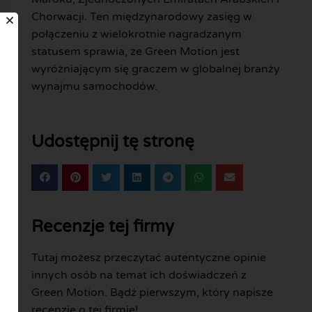
Chorwacji. Ten międzynarodowy zasięg w
połączeniu z wielokrotnie nagradzanym
statusem sprawia, że Green Motion jest
wyróżniającym się graczem w globalnej branży
wynajmu samochodów.
Udostępnij tę stronę
Recenzje tej firmy
Tutaj możesz przeczytać autentyczne opinie
innych osób na temat ich doświadczeń z
Green Motion. Bądź pierwszym, który napisze
recenzję o tej firmie!