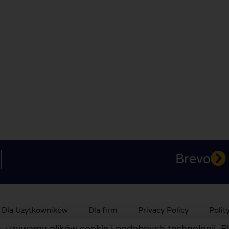
Brevo
Dla Użytkowników
Dla firm
Privacy Policy
Polit
, używamy plików cookie i podobnych technologii. Pli