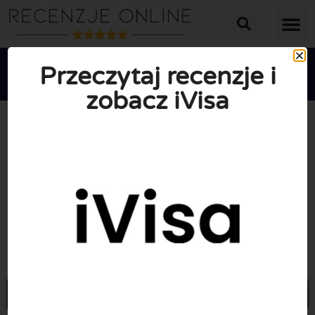
Przeczytaj recenzje i
zobacz iVisa





ŚREDNIA OCENA: 8/10
(1 Recenzje)
Przejdź do iVisa.com