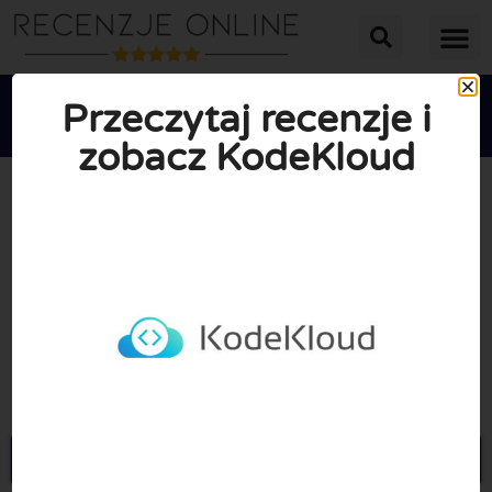
Przeczytaj recenzje i
zobacz KodeKloud





ŚREDNIA OCENA: 10/10
(0 Recenzje)
Przejdź do Kodekloud.com