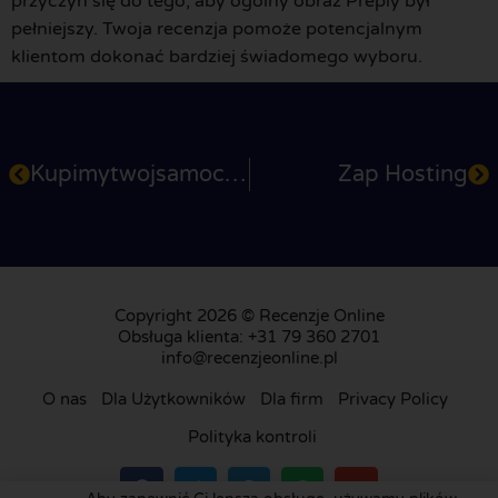
przyczyń się do tego, aby ogólny obraz Preply był
pełniejszy. Twoja recenzja pomoże potencjalnym
klientom dokonać bardziej świadomego wyboru.
Kupimytwojsamochod.pl
Zap Hosting
Copyright 2026 © Recenzje Online
Obsługa klienta: +31 79 360 2701
info@recenzjeonline.pl
O nas
Dla Użytkowników
Dla firm
Privacy Policy
Polityka kontroli