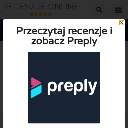
Przeczytaj recenzje i
zobacz Preply





ŚREDNIA OCENA: 10/10
(0 Recenzje)
Przejdź do Preply.com