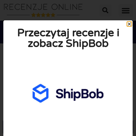
Przeczytaj recenzje i
zobacz ShipBob





ŚREDNIA OCENA: 10/10
(0 Recenzje)
Przejdź do Shipbob.com