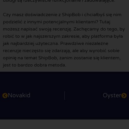
usługi są rzeczywiście funkcjonalne i zadowalające.
Czy masz doświadczenie z ShipBob i chciałbyś się nim
podzielić z innymi potencjalnymi klientami? Tutaj
możesz napisać swoją recenzję. Zachęcamy do tego, by
robić to w jak najszerszym zakresie, aby platforma była
jak najbardziej użyteczna. Prawdziwe niezależne
recenzje nieczęsto się zdarzają, ale aby wyrobić sobie
opinię na temat ShipBob, zanim zostanie się klientem,
jest to bardzo dobra metoda.
Novakid
Oyster