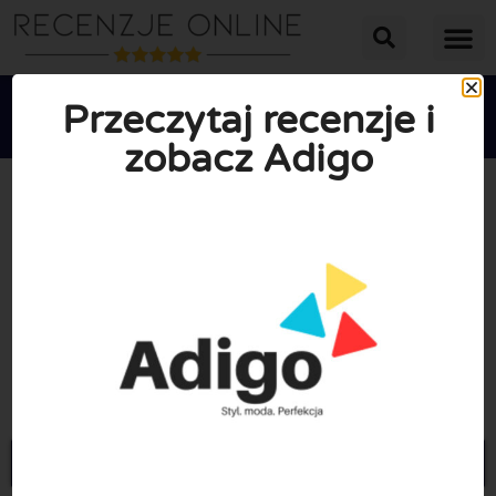
Przeczytaj recenzje i
zobacz Adigo





ŚREDNIA OCENA: 10/10
(0 Recenzje)
Przejdź do Adigo.com.pl