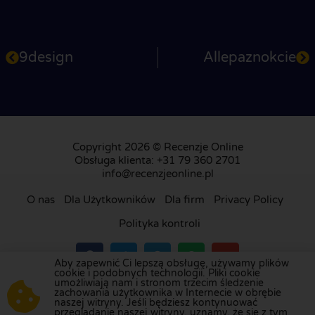
9design
Allepaznokcie
Copyright 2026 © Recenzje Online
Obsługa klienta: +31 79 360 2701
info@recenzjeonline.pl
O nas
Dla Użytkowników
Dla firm
Privacy Policy
Polityka kontroli
Aby zapewnić Ci lepszą obsługę, używamy plików
cookie i podobnych technologii. Pliki cookie
umożliwiają nam i stronom trzecim śledzenie
Odwiedź naszą platformę recenzji w
Holandii
,
zachowania użytkownika w Internecie w obrębie
naszej witryny. Jeśli będziesz kontynuować
Wielkiej Brytanii
,
Francji
,
Niemczech
,
Belgii
,
przeglądanie naszej witryny, uznamy, że się z tym