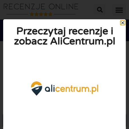
Przeczytaj recenzje i
zobacz AliCentrum.pl





ŚREDNIA OCENA: 10/10
(0 Recenzje)
Przejdź do Alicentrum.pl