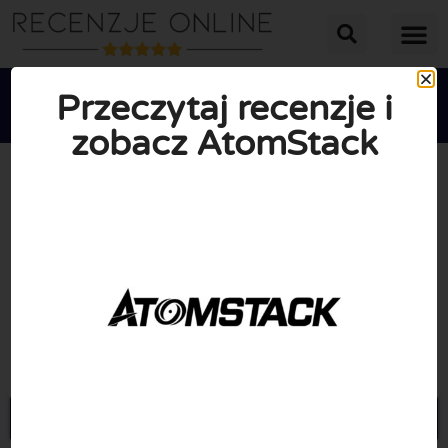
Przeczytaj recenzje i
zobacz AtomStack





ŚREDNIA OCENA: 10/10
(0 Recenzje)
Przejdź do Atomstack.com