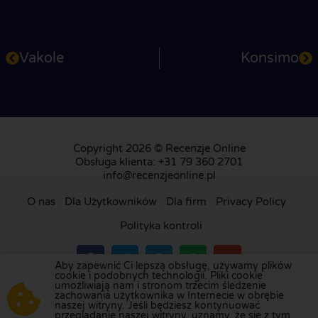
Vakole
Konsimo
Copyright 2026 © Recenzje Online
Obsługa klienta: +31 79 360 2701
info@recenzjeonline.pl
O nas
Dla Użytkowników
Dla firm
Privacy Policy
Polityka kontroli
Aby zapewnić Ci lepszą obsługę, używamy plików
cookie i podobnych technologii. Pliki cookie
umożliwiają nam i stronom trzecim śledzenie
Odwiedź naszą platformę recenzji w
Holandii
,
zachowania użytkownika w Internecie w obrębie
naszej witryny. Jeśli będziesz kontynuować
Wielkiej Brytanii
,
Francji
,
Niemczech
,
Belgii
,
przeglądanie naszej witryny, uznamy, że się z tym