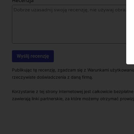
Recenzja *
Publikując tę recenzję, zgadzam się z Warunkami użytkowani
rzeczywiste doświadczenia z daną firmą.
Korzystanie z tej strony internetowej jest całkowicie bezpłatn
zawierają linki partnerskie, za które możemy otrzymać prowizj