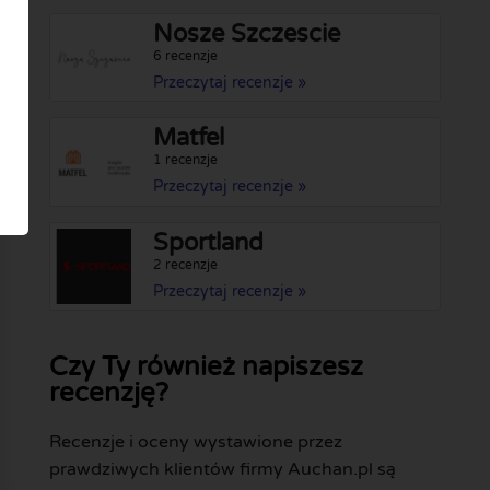
Nosze Szczescie
6 recenzje
Przeczytaj recenzje »
Matfel
1 recenzje
Przeczytaj recenzje »
Sportland
2 recenzje
Przeczytaj recenzje »
Czy Ty również napiszesz
recenzję?
Recenzje i oceny wystawione przez
prawdziwych klientów firmy Auchan.pl są