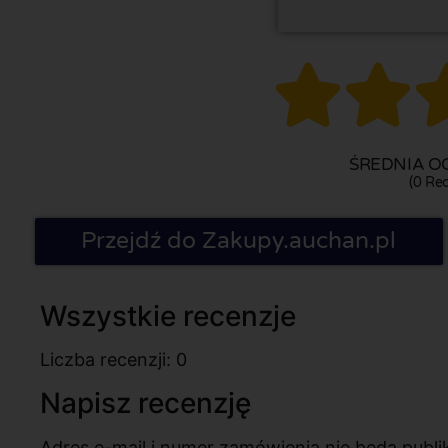


ŚREDNIA OC
(0 Rec
Przejdź do Zakupy.auchan.pl
Wszystkie recenzje
Liczba recenzji: 0
Napisz recenzję
Adres e-mail i numer zamówienia nie będą pub