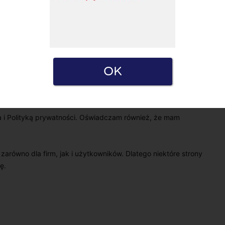
OK
a i Polityką prywatności. Oświadczam również, że mam
e zarówno dla firm, jak i użytkowników. Dlatego niektóre strony
ę.