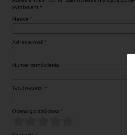
symbolem *
Nazwa
*
Adres e-mail
*
Numer zamówienia
Tytuł recenzji *
Ocena gwiazdkowa *