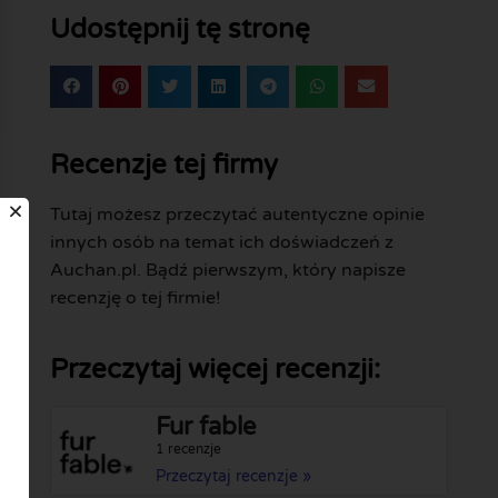
Udostępnij tę stronę
Recenzje tej firmy
Tutaj możesz przeczytać autentyczne opinie
innych osób na temat ich doświadczeń z
Auchan.pl. Bądź pierwszym, który napisze
recenzję o tej firmie!
Przeczytaj więcej recenzji:
Fur fable
1 recenzje
Przeczytaj recenzje »