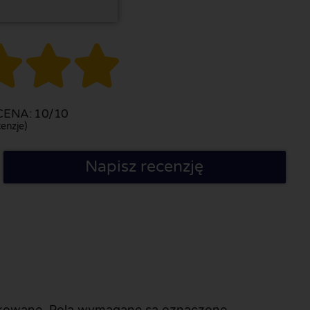



ENA: 10/10
enzje)
Napisz recenzję
likowane. Pola wymagane są oznaczone