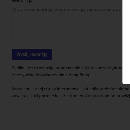
Recenzja *
Publikując tę recenzję, zgadzam się z Warunkami użytkowani
rzeczywiste doświadczenia z daną firmą.
Korzystanie z tej strony internetowej jest całkowicie bezpłatn
zawierają linki partnerskie, za które możemy otrzymać prowizj