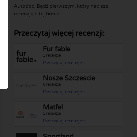
Autodoc. Bądź pierwszym, który napisze
recenzję o tej firmie!
Przeczytaj więcej recenzji:
Fur fable
1 recenzje
Przeczytaj recenzje »
Nosze Szczescie
6 recenzje
Przeczytaj recenzje »
Matfel
1 recenzje
Przeczytaj recenzje »
Sportland