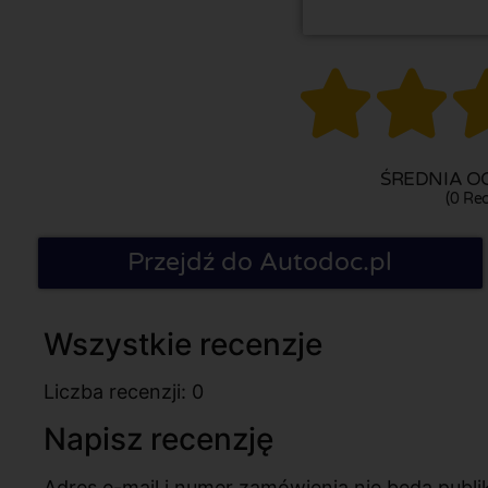


ŚREDNIA OC
(0 Rec
Przejdź do Autodoc.pl
Wszystkie recenzje
Liczba recenzji: 0
Napisz recenzję
Adres e-mail i numer zamówienia nie będą pub