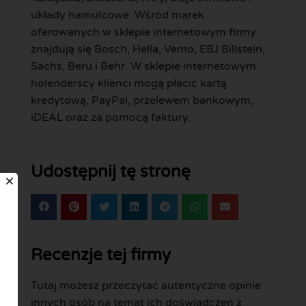
układy hamulcowe. Wśród marek
oferowanych w sklepie internetowym firmy
znajdują się Bosch, Hella, Vemo, EBJ Billstein,
Sachs, Beru i Behr. W sklepie internetowym
holenderscy klienci mogą płacić kartą
kredytową, PayPal, przelewem bankowym,
iDEAL oraz za pomocą faktury.
Udostępnij tę stronę
Recenzje tej firmy
Tutaj możesz przeczytać autentyczne opinie
innych osób na temat ich doświadczeń z