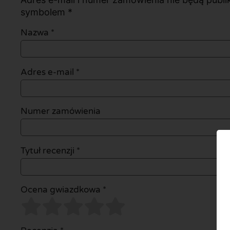
symbolem *
Nazwa
*
Adres e-mail
*
Numer zamówienia
Tytuł recenzji *
Ocena gwiazdkowa *