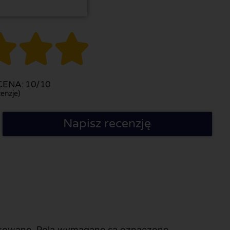



ENA: 10/10
enzje)
Napisz recenzję
likowane. Pola wymagane są oznaczone