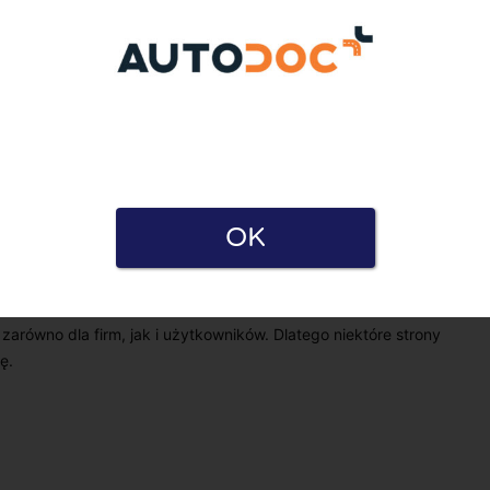
OK
a i Polityką prywatności. Oświadczam również, że mam
e zarówno dla firm, jak i użytkowników. Dlatego niektóre strony
ę.