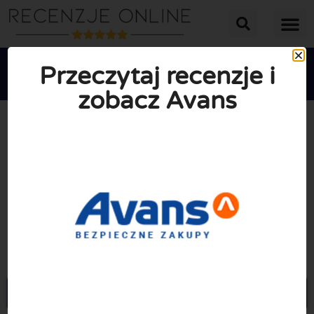
Przeczytaj recenzje i
zobacz Avans





ŚREDNIA OCENA: 10/10
(0 Recenzje)
Przejdź do Avans.pl