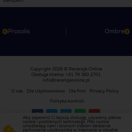
zakupem.
Prosolis
Ombre
Copyright 2026 © Recenzje Online
Obsługa klienta: +31 79 360 2701
info@recenzjeonline.pl
O nas
Dla Użytkowników
Dla firm
Privacy Policy
Polityka kontroli
Aby zapewnić Ci lepszą obsługę, używamy plików
cookie i podobnych technologii. Pliki cookie
umożliwiają nam i stronom trzecim śledzenie
Odwiedź naszą platformę recenzji w
Holandii
,
zachowania użytkownika w Internecie w obrębie