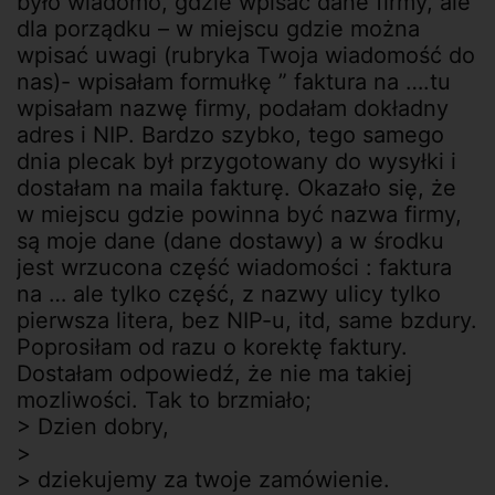
było wiadomo, gdzie wpisać dane firmy, ale
dla porządku – w miejscu gdzie można
wpisać uwagi (rubryka Twoja wiadomość do
nas)- wpisałam formułkę ” faktura na ….tu
wpisałam nazwę firmy, podałam dokładny
adres i NIP. Bardzo szybko, tego samego
dnia plecak był przygotowany do wysyłki i
dostałam na maila fakturę. Okazało się, że
w miejscu gdzie powinna być nazwa firmy,
są moje dane (dane dostawy) a w środku
jest wrzucona część wiadomości : faktura
na … ale tylko część, z nazwy ulicy tylko
pierwsza litera, bez NIP-u, itd, same bzdury.
Poprosiłam od razu o korektę faktury.
Dostałam odpowiedź, że nie ma takiej
mozliwości. Tak to brzmiało;
> Dzien dobry,
>
> dziekujemy za twoje zamówienie.