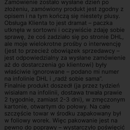
Zamówienie zostało wysłane dzień po
złożeniu, zamówiony produkt jest zgodny z
opisem i na tym kończą się niestety plusy.
Obsługa Klienta to jest dramat – paczka
utknęła w sortowni i oczywiście zdaję sobie
sprawę, że coś zadziało się po stronie DHL,
ale moje wielokrotne prośby o interwencję
(jest to przecież obowiązek sprzedawcy –
jest odpowiedzialny za wysłane zamówienie
aż do dostarczenia go klientowi) były
właściwie ignorowane – podano mi numer
na infolinie DHL i „radź sobie sama”.
Finalnie produkt doszedł (ja przez tydzień
wisiałam na infolinii, dostawa trwała prawie
2 tygodnie, zamiast 2-3 dni), w zmęczonym
kartonie, otwartym do połowy. Na całe
szczęście towar w środku zapakowany był
w foliowy worek. Więc pakowanie jest na
pewno do poprawy – wystarczyło poświęcić