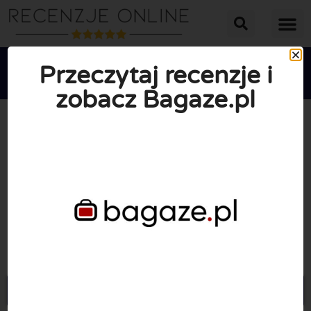
Przeczytaj recenzje i
zobacz Bagaze.pl





ŚREDNIA OCENA: 3.7/10
(6 Recenzje)
Przejdź do Bagaze.pl