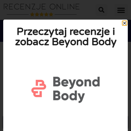
Przeczytaj recenzje i
zobacz Beyond Body





ŚREDNIA OCENA: 10/10
(0 Recenzje)
Przejdź do Beyondbody.me