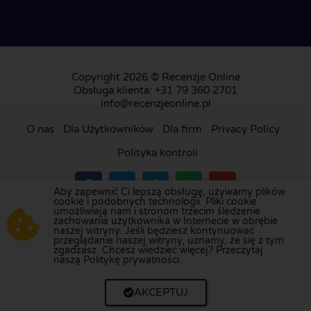
Copyright 2026 © Recenzje Online
Obsługa klienta: +31 79 360 2701
info@recenzjeonline.pl
O nas
Dla Użytkowników
Dla firm
Privacy Policy
Polityka kontroli
Aby zapewnić Ci lepszą obsługę, używamy plików
cookie i podobnych technologii. Pliki cookie
umożliwiają nam i stronom trzecim śledzenie
Odwiedź naszą platformę recenzji w
Holandii
,
zachowania użytkownika w Internecie w obrębie
naszej witryny. Jeśli będziesz kontynuować
Wielkiej Brytanii
,
Francji
,
Niemczech
,
Belgii
,
przeglądanie naszej witryny, uznamy, że się z tym
Hiszpanii
,
Włoszech
,
Portugalii
,
Danii
,
Finlandii
i
zgadzasz. Chcesz wiedzieć więcej? Przeczytaj
naszą Politykę prywatności.
Szwecji
.
AKCEPTUJ