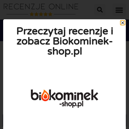
Przeczytaj recenzje i
zobacz Biokominek-
shop.pl





ŚREDNIA OCENA: 10/10
(0 Recenzje)
Przejdź do Biokominek-shop.pl