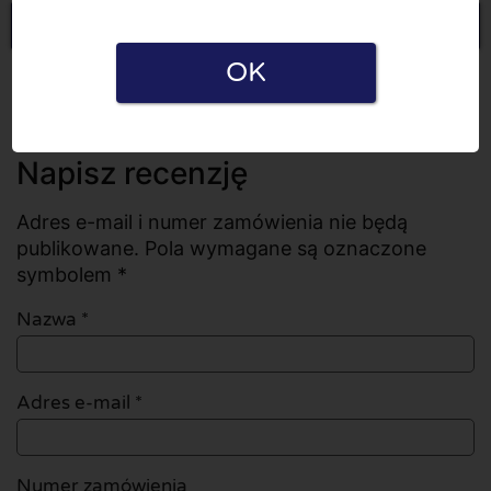
Napisz recenzję
OK
Wszystkie recenzje
Liczba recenzji: 0
Napisz recenzję
Adres e-mail i numer zamówienia nie będą
publikowane. Pola wymagane są oznaczone
symbolem *
Nazwa
*
Adres e-mail
*
Numer zamówienia