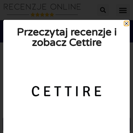
Przeczytaj recenzje i
zobacz Cettire





ŚREDNIA OCENA: 10/10
(0 Recenzje)
Przejdź do Cettire.com