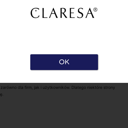
OK
a i Polityką prywatności. Oświadczam również, że mam
e zarówno dla firm, jak i użytkowników. Dlatego niektóre strony
ę.