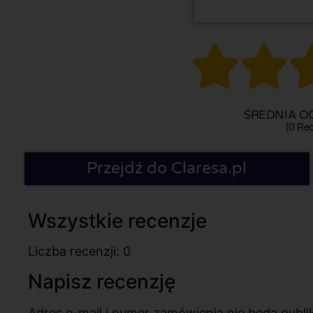


ŚREDNIA OC
(0 Rec
Przejdź do Claresa.pl
Wszystkie recenzje
Liczba recenzji: 0
Napisz recenzję
Adres e-mail i numer zamówienia nie będą pub