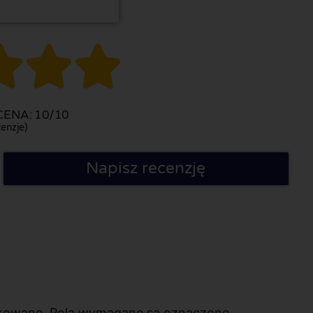



ENA: 10/10
enzje)
Napisz recenzję
likowane. Pola wymagane są oznaczone