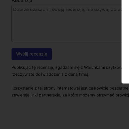
Recenzja *
Publikując tę recenzję, zgadzam się z Warunkami użytkowani
rzeczywiste doświadczenia z daną firmą.
Korzystanie z tej strony internetowej jest całkowicie bezpłatn
zawierają linki partnerskie, za które możemy otrzymać prowizj