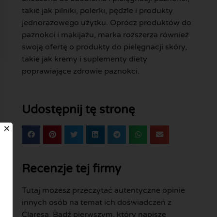
takie jak pilniki, polerki, pędzle i produkty
jednorazowego użytku. Oprócz produktów do
paznokci i makijażu, marka rozszerza również
swoją ofertę o produkty do pielęgnacji skóry,
takie jak kremy i suplementy diety
poprawiające zdrowie paznokci.
Udostępnij tę stronę
Recenzje tej firmy
Tutaj możesz przeczytać autentyczne opinie
innych osób na temat ich doświadczeń z
Claresa. Bądź pierwszym, który napisze