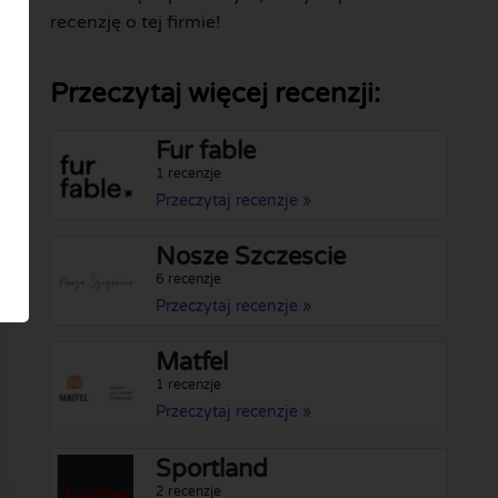
recenzję o tej firmie!
Przeczytaj więcej recenzji:
Fur fable
1 recenzje
Przeczytaj recenzje »
Nosze Szczescie
6 recenzje
Przeczytaj recenzje »
Matfel
1 recenzje
Przeczytaj recenzje »
Sportland
2 recenzje