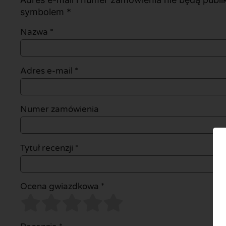
symbolem *
Nazwa
*
Adres e-mail
*
Numer zamówienia
Tytuł recenzji *
Ocena gwiazdkowa *