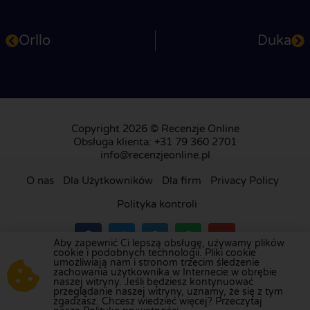
Orllo
Duka
Copyright 2026 © Recenzje Online
Obsługa klienta: +31 79 360 2701
info@recenzjeonline.pl
O nas
Dla Użytkowników
Dla firm
Privacy Policy
Polityka kontroli
Aby zapewnić Ci lepszą obsługę, używamy plików
cookie i podobnych technologii. Pliki cookie
umożliwiają nam i stronom trzecim śledzenie
Odwiedź naszą platformę recenzji w
Holandii
,
zachowania użytkownika w Internecie w obrębie
naszej witryny. Jeśli będziesz kontynuować
Wielkiej Brytanii
,
Francji
,
Niemczech
,
Belgii
,
przeglądanie naszej witryny, uznamy, że się z tym
Hiszpanii
,
Włoszech
,
Portugalii
,
Danii
,
Finlandii
i
zgadzasz. Chcesz wiedzieć więcej? Przeczytaj