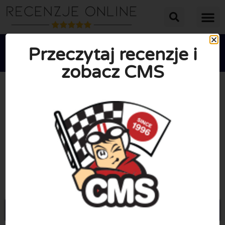
Przeczytaj recenzje i
zobacz CMS





ŚREDNIA OCENA: 10/10
(0 Recenzje)
Przejdź do Cmsnl.com