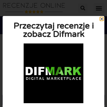
Przeczytaj recenzje i
zobacz Difmark





ŚREDNIA OCENA: 10/10
(0 Recenzje)
Przejdź do Difmark.com