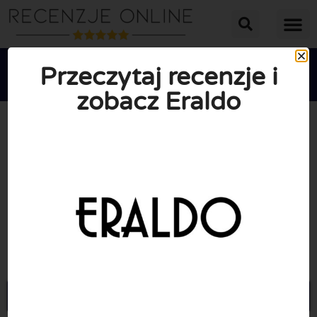
Przeczytaj recenzje i
zobacz Eraldo





ŚREDNIA OCENA: 10/10
(0 Recenzje)
Przejdź do Eraldo.com