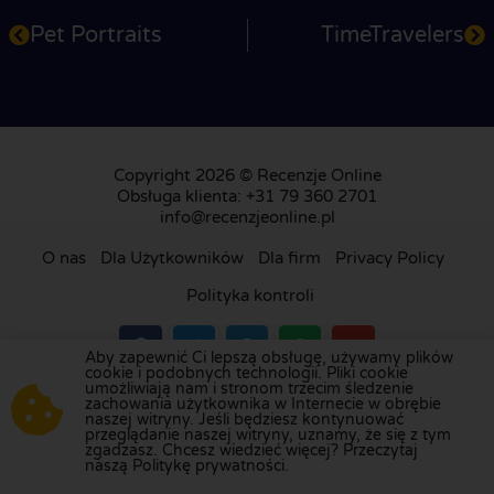
Pet Portraits
TimeTravelers
Copyright 2026 © Recenzje Online
Obsługa klienta: +31 79 360 2701
info@recenzjeonline.pl
O nas
Dla Użytkowników
Dla firm
Privacy Policy
Polityka kontroli
Aby zapewnić Ci lepszą obsługę, używamy plików
cookie i podobnych technologii. Pliki cookie
umożliwiają nam i stronom trzecim śledzenie
Odwiedź naszą platformę recenzji w
Holandii
,
zachowania użytkownika w Internecie w obrębie
naszej witryny. Jeśli będziesz kontynuować
Wielkiej Brytanii
,
Francji
,
Niemczech
,
Belgii
,
przeglądanie naszej witryny, uznamy, że się z tym
Hiszpanii
,
Włoszech
,
Portugalii
,
Danii
,
Finlandii
i
zgadzasz. Chcesz wiedzieć więcej? Przeczytaj
naszą Politykę prywatności.
Szwecji
.