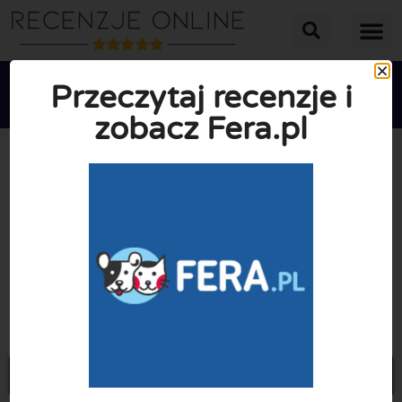
Przeczytaj recenzje i
zobacz Fera.pl





ŚREDNIA OCENA: 10/10
(0 Recenzje)
Przejdź do Fera.pl