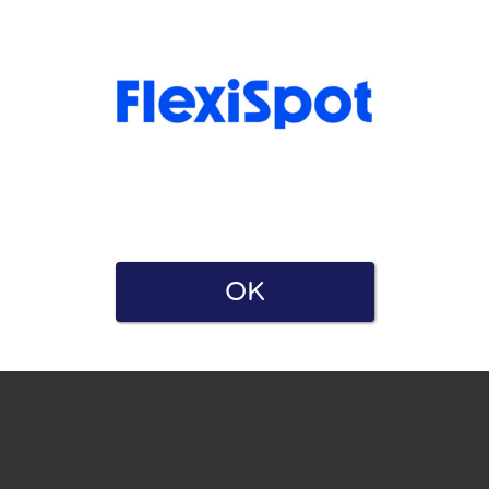
a i Polityką prywatności. Oświadczam również, że mam
OK
e zarówno dla firm, jak i użytkowników. Dlatego niektóre strony
ę.