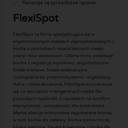
Recenzje są sprawdzane ręcznie
FlexiSpot
FlexiSpot to firma specjalizująca się w
ergonomicznych meblach zaprojektowanych z
myślą o potrzebach nowoczesnych miejsc
pracy i biur domowych. Oferta firmy obejmuje
biurka z regulacją wysokości, ergonomiczne
fotele biurowe, fotele relaksacyjne,
rozwiązania do przechowywania i organizacji,
łóżka i różne akcesoria. FlexiSpot koncentruje
się na tworzeniu inteligentnych mebli dla
przyszłych myślicieli, z naciskiem na komfort,
elastyczność i przyjazność dla środowiska.
Marka oferuje różnorodne regulowane biurka,
w tym biurka do zabawy, biurka pomocnicze,
biurka narożne, biurka kreatywne i biurka dla