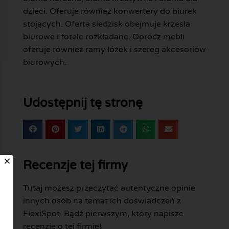
dzieci. Oferuje również konwertery do biurek
stojących. Oferta siedzisk obejmuje krzesła
biurowe i fotele rozkładane. Oprócz mebli
oferuje również ramy łóżek i szereg akcesoriów
biurowych.
Udostępnij tę stronę
Recenzje tej firmy
Tutaj możesz przeczytać autentyczne opinie
innych osób na temat ich doświadczeń z
FlexiSpot. Bądź pierwszym, który napisze
recenzję o tej firmie!