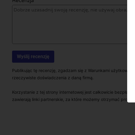
Recenzja *
Publikując tę recenzję, zgadzam się z Warunkami użytkowani
rzeczywiste doświadczenia z daną firmą.
Korzystanie z tej strony internetowej jest całkowicie bezpłatn
zawierają linki partnerskie, za które możemy otrzymać prowizj