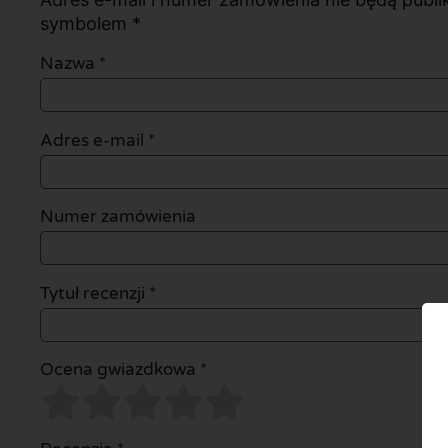
symbolem *
Nazwa
*
Adres e-mail
*
Numer zamówienia
Tytuł recenzji *
Ocena gwiazdkowa *