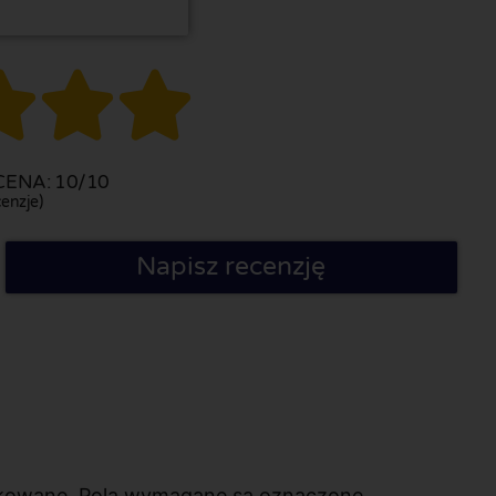



ENA: 10/10
enzje)
Napisz recenzję
likowane. Pola wymagane są oznaczone