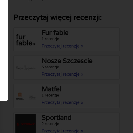
Przeczytaj więcej recenzji:
Fur fable
1 recenzje
Przeczytaj recenzje »
Nosze Szczescie
6 recenzje
Przeczytaj recenzje »
Matfel
1 recenzje
Przeczytaj recenzje »
Sportland
2 recenzje
Przeczytaj recenzje »