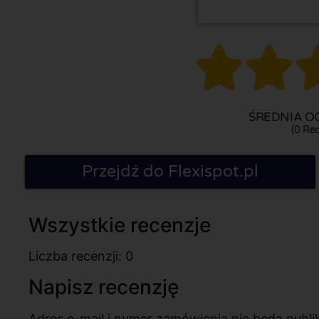


ŚREDNIA OC
(0 Rec
Przejdź do Flexispot.pl
Wszystkie recenzje
Liczba recenzji: 0
Napisz recenzję
Adres e-mail i numer zamówienia nie będą pub