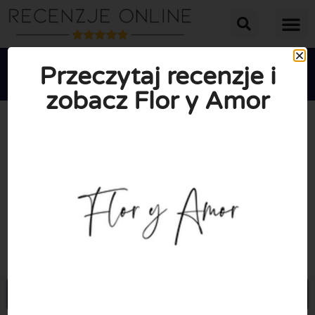
Przeczytaj recenzje i
zobacz Flor y Amor





ŚREDNIA OCENA: 10/10
(0 Recenzje)
Przejdź do Floryamor.com