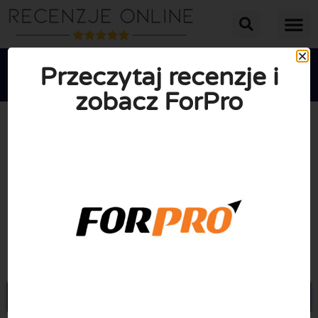
Przeczytaj recenzje i
zobacz ForPro





ŚREDNIA OCENA: 10/10
(0 Recenzje)
Przejdź do Forpro.pl