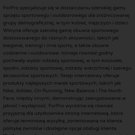
ForPro specjalizuje się w dostarczaniu szerokiej gamy
sprzętu sportowego i outdoorowego dla zróżnicowanej
grupy demograficznej, w tym kobiet, mężczyzn i dzieci.
Witryna oferuje szeroką gamę obuwia sportowego
dostosowanego do różnych aktywności, takich jak
bieganie, treningi i inne sporty, a także obuwie
codzienne i outdoorowe. Istnieje również godny
pochwały wybór odzieży sportowej, w tym koszulek,
spodni, odzieży sportowej, odzieży wierzchniej i szeregu
akcesoriów sportowych. Sklep internetowy oferuje
produkty najlepszych marek sportowych, takich jak
Nike, Adidas, On Running, New Balance i The North
Face, między innymi, demonstrując zaangażowanie w
jakość i wydajność. ForPro wyróżnia się również
przyjazną dla użytkownika stroną internetową, która
oferuje terminową wysyłkę, zorientowaną na klienta
politykę zwrotów i dostępne opcje obsługi klienta.