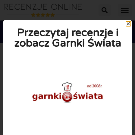
Przeczytaj recenzje i
zobacz Garnki Świata





ŚREDNIA OCENA: 10/10
(0 Recenzje)
Przejdź do Garnkiswiata.pl