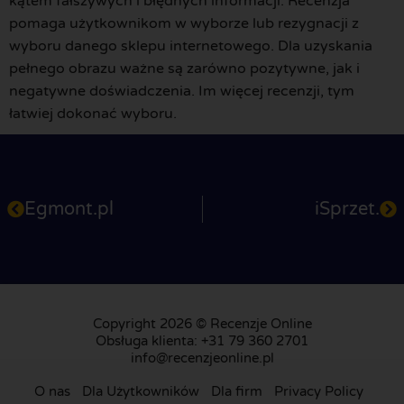
kątem fałszywych i błędnych informacji. Recenzja
pomaga użytkownikom w wyborze lub rezygnacji z
wyboru danego sklepu internetowego. Dla uzyskania
pełnego obrazu ważne są zarówno pozytywne, jak i
negatywne doświadczenia. Im więcej recenzji, tym
łatwiej dokonać wyboru.
Egmont.pl
iSprzet.
Copyright 2026 © Recenzje Online
Obsługa klienta: +31 79 360 2701
info@recenzjeonline.pl
O nas
Dla Użytkowników
Dla firm
Privacy Policy