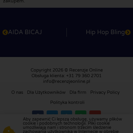
zakupem.
AIDA BICAJ
Hip Hop Bling
Copyright 2026 © Recenzje Online
Obsługa klienta: +31 79 360 2701
info@recenzjeonline.pl
O nas
Dla Użytkowników
Dla firm
Privacy Policy
Polityka kontroli
Aby zapewnić Ci lepszą obsługę, używamy plików
cookie i podobnych technologii. Pliki cookie
umożliwiają nam i stronom trzecim śledzenie
Odwiedź naszą platformę recenzji w
Holandii
,
zachowania użytkownika w Internecie w obrębie