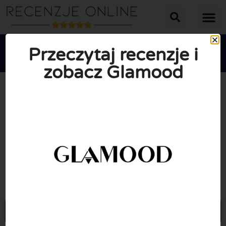
Przeczytaj recenzje i
zobacz Glamood





ŚREDNIA OCENA: 10/10
(0 Recenzje)
Przejdź do Glamood.com