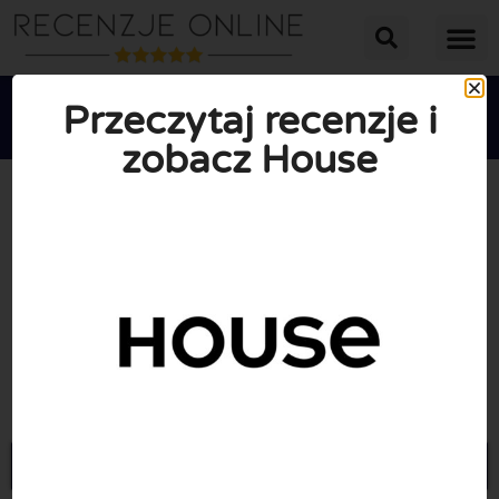
Przeczytaj recenzje i
zobacz House





ŚREDNIA OCENA: 10/10
(0 Recenzje)
Przejdź do Housebrand.com