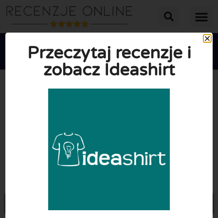
Przeczytaj recenzje i
zobacz Ideashirt





ŚREDNIA OCENA: 10/10
(0 Recenzje)
Przejdź do Ideashirt.pl