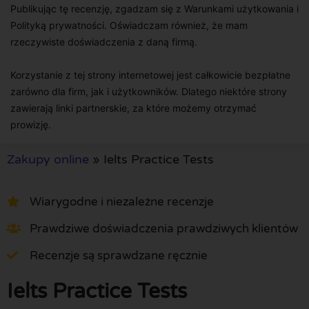
Publikując tę recenzję, zgadzam się z Warunkami użytkowania i
Polityką prywatności. Oświadczam również, że mam
rzeczywiste doświadczenia z daną firmą.
Korzystanie z tej strony internetowej jest całkowicie bezpłatne
zarówno dla firm, jak i użytkowników. Dlatego niektóre strony
zawierają linki partnerskie, za które możemy otrzymać
prowizję.
Zakupy online
»
Ielts Practice Tests
Wiarygodne i niezależne recenzje
Prawdziwe doświadczenia prawdziwych klientów
Recenzje są sprawdzane ręcznie
Ielts Practice Tests