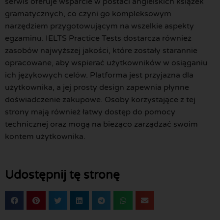
serwis oferuje wsparcie w postaci angielskich książek
gramatycznych, co czyni go kompleksowym
narzędziem przygotowującym na wszelkie aspekty
egzaminu. IELTS Practice Tests dostarcza również
zasobów najwyższej jakości, które zostały starannie
opracowane, aby wspierać użytkowników w osiąganiu
ich językowych celów. Platforma jest przyjazna dla
użytkownika, a jej prosty design zapewnia płynne
doświadczenie zakupowe. Osoby korzystające z tej
strony mają również łatwy dostęp do pomocy
technicznej oraz mogą na bieżąco zarządzać swoim
kontem użytkownika.
Udostępnij tę stronę