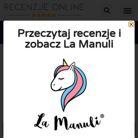
Przeczytaj recenzje i
zobacz La Manuli





ŚREDNIA OCENA: 10/10
(0 Recenzje)
Przejdź do Lamanuli.pl