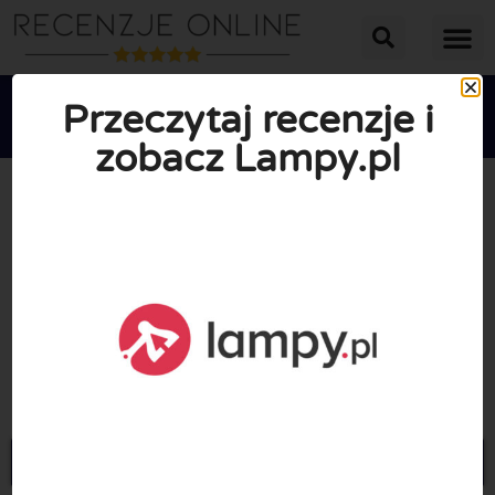
Przeczytaj recenzje i
zobacz Lampy.pl





ŚREDNIA OCENA: 10/10
(1 Recenzje)
Przejdź do Lampy.pl