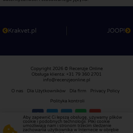
Krakvet.pl
JOOP!
Copyright 2026 © Recenzje Online
Obsługa klienta: +31 79 360 2701
info@recenzjeonline.pl
O nas
Dla Użytkowników
Dla firm
Privacy Policy
Polityka kontroli
Aby zapewnić Ci lepszą obsługę, używamy plików
cookie i podobnych technologii. Pliki cookie
umożliwiają nam i stronom trzecim śledzenie
Odwiedź naszą platformę recenzji w
Holandii
,
zachowania użytkownika w Internecie w obrębie