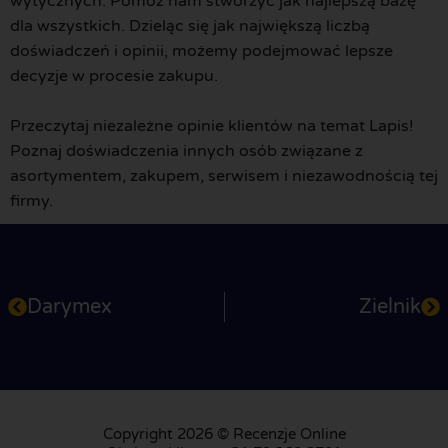
wytycznych. Pomóż nam stworzyć jak najlepszą bazę
dla wszystkich. Dzieląc się jak największą liczbą
doświadczeń i opinii, możemy podejmować lepsze
decyzje w procesie zakupu.
Przeczytaj niezależne opinie klientów na temat Lapis!
Poznaj doświadczenia innych osób związane z
asortymentem, zakupem, serwisem i niezawodnością tej
firmy.
Darymex
Zielnik
Copyright 2026 © Recenzje Online