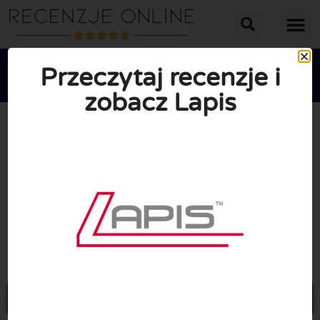
Przeczytaj recenzje i
zobacz Lapis





ŚREDNIA OCENA: 10/10
(0 Recenzje)
Przejdź do Lapis-gold.pl