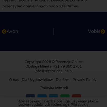
napisać recenzję na temat LisieOgony.com lub
przeczytać opinie innych osób o tej firmie.
Avon
Vobis
Copyright 2026 © Recenzje Online
Obsługa klienta: +31 79 360 2701
info@recenzjeonline.pl
O nas
Dla Użytkowników
Dla firm
Privacy Policy
Polityka kontroli
Aby zapewnić Ci lepszą obsługę, używamy plików
cookie i podobnych technologii. Pliki cookie