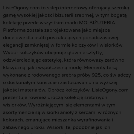
LisieOgony.com to sklep internetowy oferujący szeroką
gamę wysokiej jakości biżuterii srebrnej, w tym bogatą
kolekcję przede wszystkim marki MO-BIŻUTERIA.
Platforma została zaprojektowana jako miejsce
docelowe dla osób poszukujących ponadczasowej
elegancji zamkniętej w formie kolczyków i wisiorków.
Wybór kolczyków obejmuje głównie sztyfty,
odzwierciedlając estetykę, która równoważy zarówno
klasyczną, jak i współczesną modę. Elementy te są
wykonane z rodowanego srebra próby 925, co świadczy
o doskonałym kunszcie i zastosowaniu najwyższej
jakości materiałów. Oprócz kolczyków, LisieOgony.com
prezentuje również uroczą kolekcję srebrnych
wisiorków. Wyróżniającymi się elementami w tym
asortymencie są wisiorki anioły z sercami w różnych
kolorach, emanujące mieszanką wyrafinowania i
zabawnego uroku. Wisiorki te, podobnie jak ich