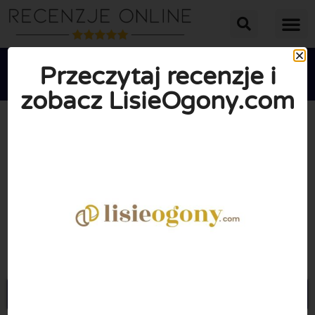
Przeczytaj recenzje i
zobacz LisieOgony.com





ŚREDNIA OCENA: 10/10
(0 Recenzje)
Przejdź do Lisieogony.com