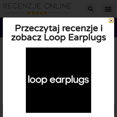
Przeczytaj recenzje i
zobacz Loop Earplugs





ŚREDNIA OCENA: 10/10
(1 Recenzje)
Przejdź do Loopearplugs.com