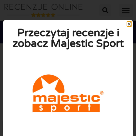
Przeczytaj recenzje i
zobacz Majestic Sport





ŚREDNIA OCENA: 10/10
(0 Recenzje)
Przejdź do Majesticsport.pl