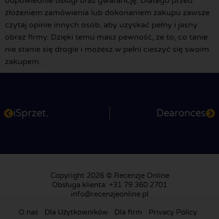
odpowiednie usługi oraz gwarancję. Dlatego przed
złożeniem zamówienia lub dokonaniem zakupu zawsze
czytaj opinie innych osób, aby uzyskać pełny i jasny
obraz firmy. Dzięki temu masz pewność, że to, co tanie
nie stanie się drogie i możesz w pełni cieszyć się swoim
zakupem.
iSprzet.
Dearonces
Copyright 2026 © Recenzje Online
Obsługa klienta: +31 79 360 2701
info@recenzjeonline.pl
O nas
Dla Użytkowników
Dla firm
Privacy Policy