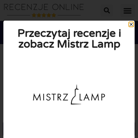
Przeczytaj recenzje i
zobacz Mistrz Lamp





ŚREDNIA OCENA: 2/10
(1 Recenzje)
Przejdź do Mistrzlamp.pl