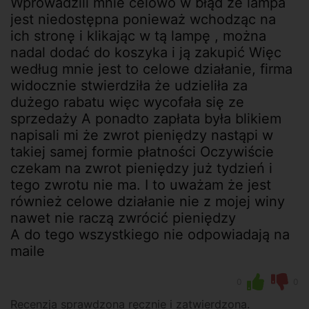
Wprowadzili mnie celowo w błąd że lampa
jest niedostępna ponieważ wchodząc na
ich stronę i klikając w tą lampę , można
nadal dodać do koszyka i ją zakupić Więc
według mnie jest to celowe działanie, firma
widocznie stwierdziła że udzieliła za
dużego rabatu więc wycofała się ze
sprzedaży A ponadto zapłata była blikiem
napisali mi że zwrot pieniędzy nastąpi w
takiej samej formie płatności Oczywiście
czekam na zwrot pieniędzy już tydzień i
tego zwrotu nie ma. I to uważam że jest
również celowe działanie nie z mojej winy
nawet nie raczą zwrócić pieniędzy
A do tego wszystkiego nie odpowiadają na
maile
0
0
Recenzja sprawdzona ręcznie i zatwierdzona.