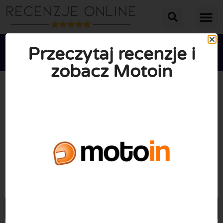
Przeczytaj recenzje i
zobacz Motoin





ŚREDNIA OCENA: 10/10
(0 Recenzje)
Przejdź do Motoin.de