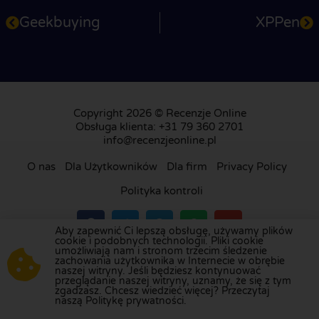
Geekbuying
XPPen
Copyright 2026 © Recenzje Online
Obsługa klienta: +31 79 360 2701
info@recenzjeonline.pl
O nas
Dla Użytkowników
Dla firm
Privacy Policy
Polityka kontroli
Aby zapewnić Ci lepszą obsługę, używamy plików
cookie i podobnych technologii. Pliki cookie
umożliwiają nam i stronom trzecim śledzenie
Odwiedź naszą platformę recenzji w
Holandii
,
zachowania użytkownika w Internecie w obrębie
naszej witryny. Jeśli będziesz kontynuować
Wielkiej Brytanii
,
Francji
,
Niemczech
,
Belgii
,
przeglądanie naszej witryny, uznamy, że się z tym
Hiszpanii
,
Włoszech
,
Portugalii
,
Danii
,
Finlandii
i
zgadzasz. Chcesz wiedzieć więcej? Przeczytaj
naszą Politykę prywatności.
Szwecji
.