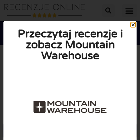
Przeczytaj recenzje i
zobacz Mountain
Warehouse





ŚREDNIA OCENA: 10/10
(0 Recenzje)
Przejdź do Mountainwarehouse.com