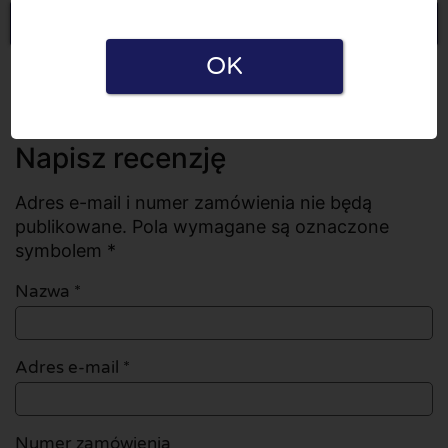
Napisz recenzję
OK
Wszystkie recenzje
Liczba recenzji: 0
Napisz recenzję
Adres e-mail i numer zamówienia nie będą
publikowane. Pola wymagane są oznaczone
symbolem *
Nazwa
*
Adres e-mail
*
Numer zamówienia