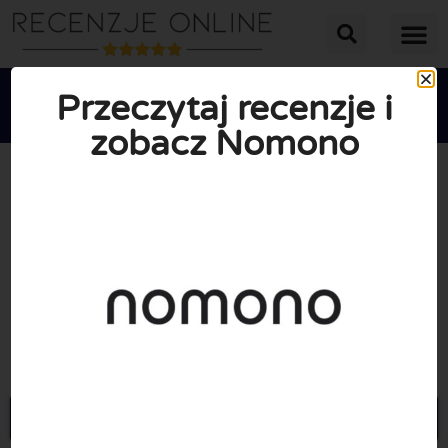
Przeczytaj recenzje i
zobacz Nomono





ŚREDNIA OCENA: 10/10
(0 Recenzje)
Przejdź do Nomono.co