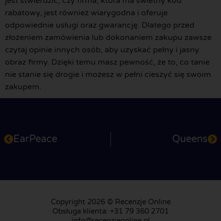
jest stwierdzić, czy firma, która ma świetny kod
rabatowy, jest również wiarygodna i oferuje
odpowiednie usługi oraz gwarancję. Dlatego przed
złożeniem zamówienia lub dokonaniem zakupu zawsze
czytaj opinie innych osób, aby uzyskać pełny i jasny
obraz firmy. Dzięki temu masz pewność, że to, co tanie
nie stanie się drogie i możesz w pełni cieszyć się swoim
zakupem.
EarPeace
Queens
Copyright 2026 © Recenzje Online
Obsługa klienta: +31 79 360 2701
info@recenzjeonline.pl